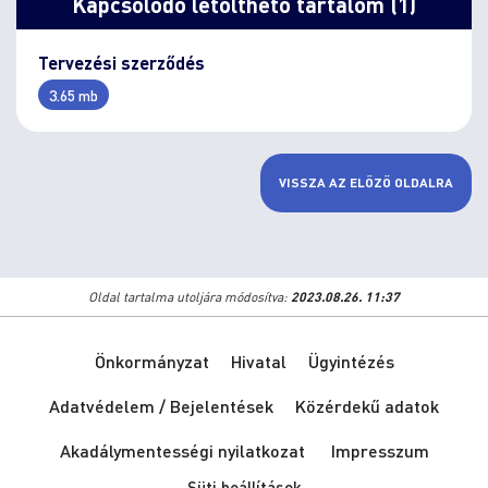
Kapcsolódó letölthető tartalom (1)
Tervezési szerződés
3.65 mb
VISSZA AZ ELŐZŐ OLDALRA
Oldal tartalma utoljára módosítva:
2023.08.26. 11:37
Önkormányzat
Hivatal
Ügyintézés
Adatvédelem / Bejelentések
Közérdekű adatok
Akadálymentességi nyilatkozat
Impresszum
Süti beállítások