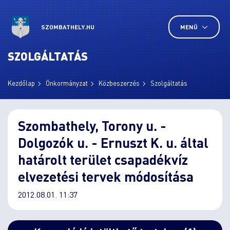
SZOMBATHELY.HU
MENÜ
SZOLGÁLTATÁS
Kezdőlap
Önkormányzat
Közbeszerzés
Szolgáltatás
Szombathely, Torony u. -
Dolgozók u. - Ernuszt K. u. által
határolt terület csapadékvíz
elvezetési tervek módosítása
2012.08.01. 11:37