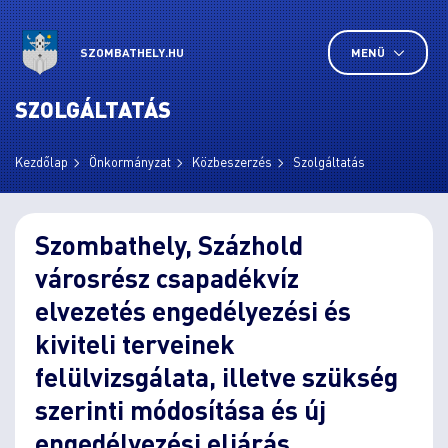
SZOMBATHELY.HU
MENÜ
SZOLGÁLTATÁS
Kezdőlap
Önkormányzat
Közbeszerzés
Szolgáltatás
Szombathely, Százhold
városrész csapadékvíz
elvezetés engedélyezési és
kiviteli terveinek
felülvizsgálata, illetve szükség
szerinti módosítása és új
engedélyezési eljárás