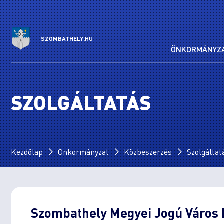
SZOMBATHELY.HU
ÖNKORMÁNYZ
SZOLGÁLTATÁS
Kezdőlap
Önkormányzat
Közbeszerzés
Szolgáltat
Szombathely Megyei Jogú Város P