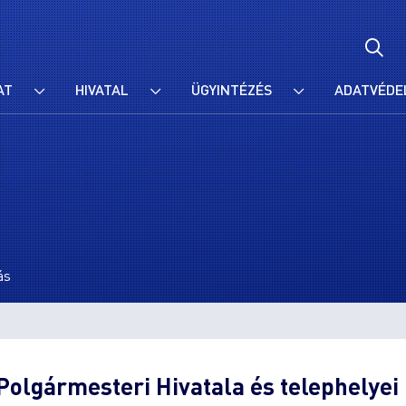
AT
HIVATAL
ÜGYINTÉZÉS
ADATVÉDE
ás
olgármesteri Hivatala és telephelyei 