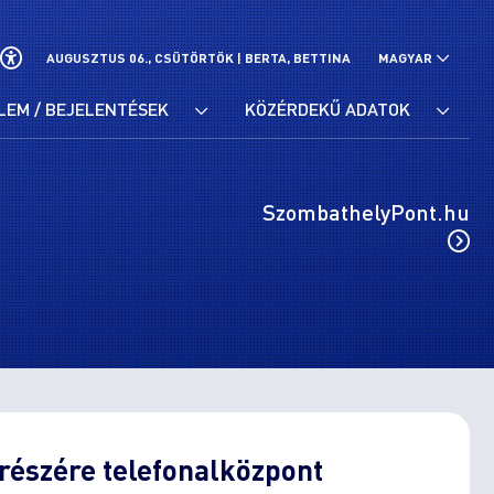
AUGUSZTUS 06., CSÜTÖRTÖK |
BERTA, BETTINA
MAGYAR
LEM / BEJELENTÉSEK
KÖZÉRDEKŰ ADATOK
SzombathelyPont.hu
részére telefonalközpont