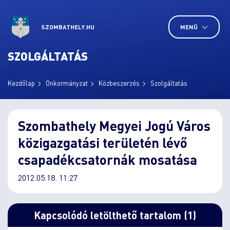
SZOMBATHELY.HU
MENÜ
SZOLGÁLTATÁS
Kezdőlap
Önkormányzat
Közbeszerzés
Szolgáltatás
Szombathely Megyei Jogú Város
közigazgatási területén lévő
csapadékcsatornák mosatása
2012.05.18. 11:27
Kapcsolódó letölthető tartalom (1)