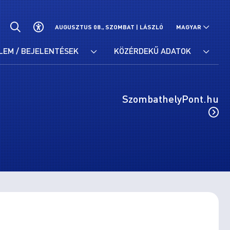
AUGUSZTUS 08., SZOMBAT |
LÁSZLÓ
MAGYAR
LEM / BEJELENTÉSEK
KÖZÉRDEKŰ ADATOK
SzombathelyPont.hu