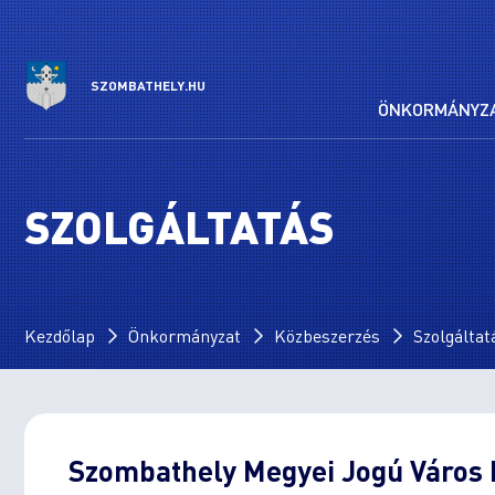
SZOMBATHELY.HU
ÖNKORMÁNYZ
SZOLGÁLTATÁS
Kezdőlap
Önkormányzat
Közbeszerzés
Szolgáltat
Szombathely Megyei Jogú Város I