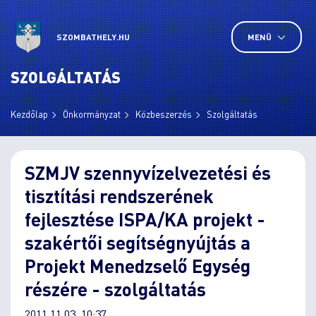
SZOMBATHELY.HU
MENÜ
SZOLGÁLTATÁS
Kezdőlap
Önkormányzat
Közbeszerzés
Szolgáltatás
SZMJV szennyvízelvezetési és
tisztítási rendszerének
fejlesztése ISPA/KA projekt -
szakértői segítségnyújtás a
Projekt Menedzselő Egység
részére - szolgáltatás
2011.11.03. 10:37