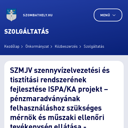
SZOMBATHELY.HU
MENÜ
SZOLGÁLTATÁS
Kezdőlap
Önkormányzat
Közbeszerzés
Szolgáltatás
SZMJV szennyvízelvezetési és
tisztítási rendszerének
fejlesztése ISPA/KA projekt –
pénzmaradványának
felhasználáshoz szükséges
mérnök és műszaki ellenőri
tevékenység ellátása -