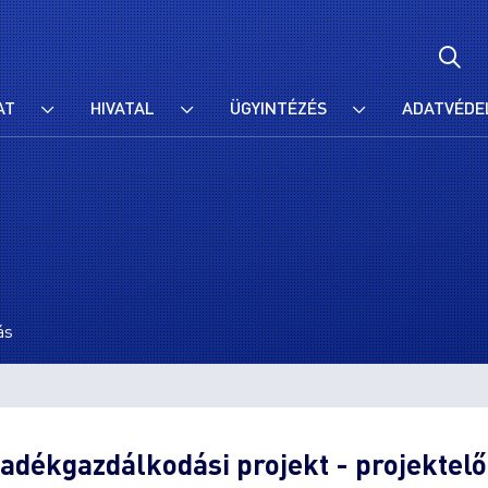
AT
HIVATAL
ÜGYINTÉZÉS
ADATVÉDE
ás
adékgazdálkodási projekt - projektelő