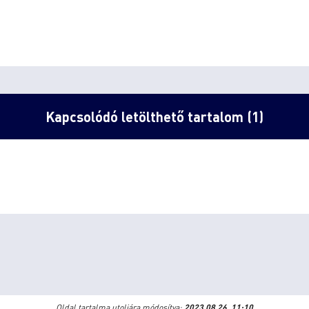
Kapcsolódó letölthető tartalom (1)
Oldal tartalma utoljára módosítva:
2023.08.26. 11:10