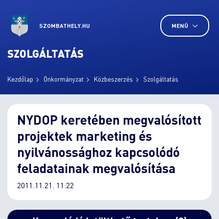
SZOMBATHELY.HU
MENÜ
SZOLGÁLTATÁS
Kezdőlap
Önkormányzat
Közbeszerzés
Szolgáltatás
NYDOP keretében megvalósított
projektek marketing és
nyilvánossághoz kapcsolódó
feladatainak megvalósítása
2011.11.21. 11:22