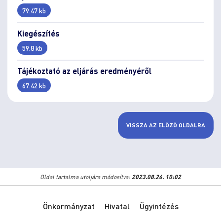
79.47 kb
Kiegészítés
59.8 kb
Tájékoztató az eljárás eredményéről
67.42 kb
VISSZA AZ ELŐZŐ OLDALRA
Oldal tartalma utoljára módosítva:
2023.08.26. 10:02
Önkormányzat
Hivatal
Ügyintézés