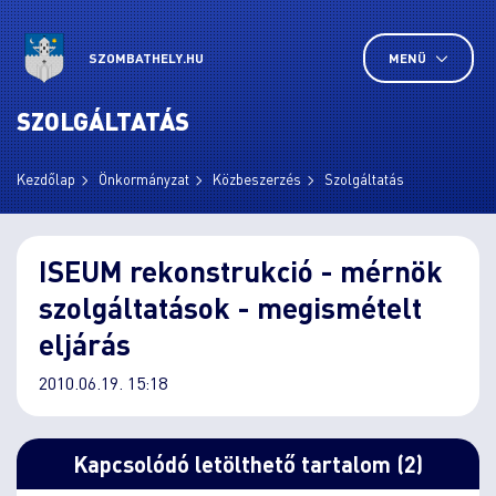
SZOMBATHELY.HU
MENÜ
SZOLGÁLTATÁS
Kezdőlap
Önkormányzat
Közbeszerzés
Szolgáltatás
ISEUM rekonstrukció - mérnök
szolgáltatások - megismételt
eljárás
2010.06.19. 15:18
Kapcsolódó letölthető tartalom (2)