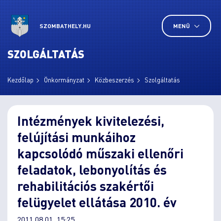
SZOMBATHELY.HU
MENÜ
SZOLGÁLTATÁS
Kezdőlap
Önkormányzat
Közbeszerzés
Szolgáltatás
Intézmények kivitelezési,
felújítási munkáihoz
kapcsolódó műszaki ellenőri
feladatok, lebonyolítás és
rehabilitációs szakértői
felügyelet ellátása 2010. év
2011.08.01. 15:25