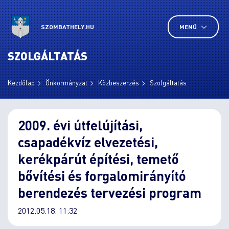
SZOMBATHELY.HU
MENÜ
SZOLGÁLTATÁS
Kezdőlap
Önkormányzat
Közbeszerzés
Szolgáltatás
2009. évi útfelújítási,
csapadékvíz elvezetési,
kerékpárút építési, temető
bővítési és forgalomirányító
berendezés tervezési program
2012.05.18. 11:32