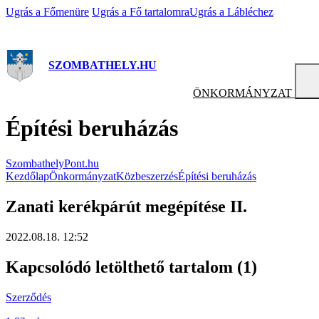
Ugrás a Főmenüre
Ugrás a Fő tartalomra
Ugrás a Lábléchez
SZOMBATHELY.HU
ÖNKORMÁNYZAT
Építési beruházás
SzombathelyPont.hu
Kezdőlap
Önkormányzat
Közbeszerzés
Építési beruházás
Zanati kerékpárút megépítése II.
2022.08.18. 12:52
Kapcsolódó letölthető tartalom (1)
Szerződés