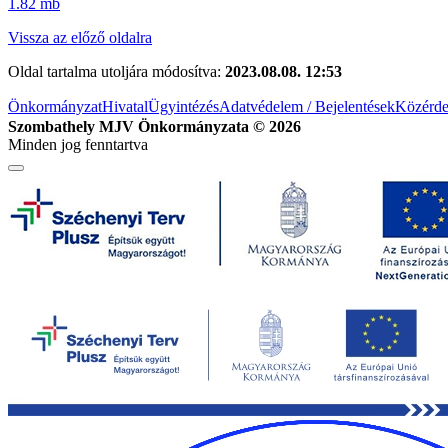
1.82 mb
Vissza az előző oldalra
Oldal tartalma utoljára módosítva:
2023.08.08. 12:53
Önkormányzat
Hivatal
Ügyintézés
Adatvédelem / Bejelentések
Közérde
Szombathely MJV Önkormányzata © 2026
Minden jog fenntartva