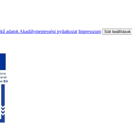
kű adatok
Akadálymentességi nyilatkozat
Impresszum
Süti beállítások