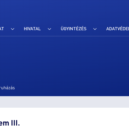
AT
HIVATAL
ÜGYINTÉZÉS
ADATVÉDE
eruházás
em III.