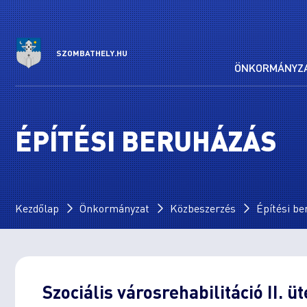
SZOMBATHELY.HU
ÖNKORMÁNYZ
ÉPÍTÉSI BERUHÁZÁS
Kezdőlap
Önkormányzat
Közbeszerzés
Építési b
Szociális városrehabilitáció II. üt