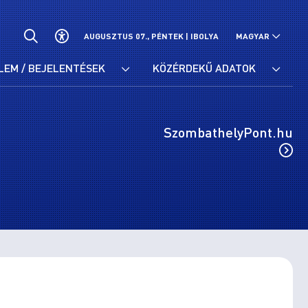
AUGUSZTUS 07., PÉNTEK |
IBOLYA
MAGYAR
LEM / BEJELENTÉSEK
KÖZÉRDEKŰ ADATOK
SzombathelyPont.hu