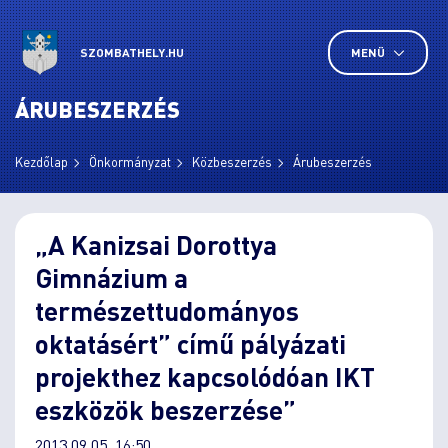
SZOMBATHELY.HU
MENÜ
ÁRUBESZERZÉS
Kezdőlap
Önkormányzat
Közbeszerzés
Árubeszerzés
„A Kanizsai Dorottya
Gimnázium a
természettudományos
oktatásért” című pályázati
projekthez kapcsolódóan IKT
eszközök beszerzése”
2013.09.05. 16:50