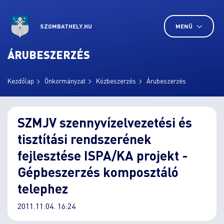
SZOMBATHELY.HU
MENÜ
ÁRUBESZERZÉS
Kezdőlap
Önkormányzat
Közbeszerzés
Árubeszerzés
SZMJV szennyvízelvezetési és
tisztítási rendszerének
fejlesztése ISPA/KA projekt -
Gépbeszerzés komposztáló
telephez
2011.11.04. 16:24