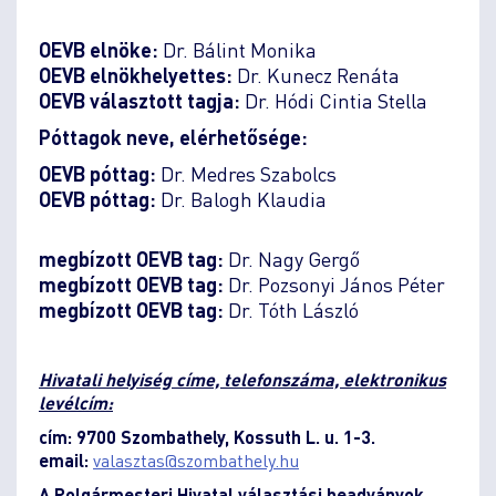
OEVB elnöke:
Dr. Bálint Monika
OEVB elnökhelyettes:
Dr. Kunecz Renáta
OEVB választott tagja:
Dr. Hódi Cintia Stella
Póttagok neve, elérhetősége:
OEVB póttag:
Dr. Medres Szabolcs
OEVB póttag:
Dr. Balogh Klaudia
megbízott OEVB tag:
Dr. Nagy Gergő
megbízott OEVB tag:
Dr. Pozsonyi János Péter
megbízott OEVB tag:
Dr. Tóth László
Hivatali helyiség címe, telefonszáma, elektronikus
levélcím:
cím: 9700 Szombathely, Kossuth L. u. 1-3.
email:
valasztas@szombathely.hu
A Polgármesteri Hivatal választási beadványok