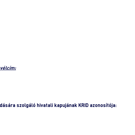
evélcím:
dására szolgáló hivatali kapujának KRID azonosítója: