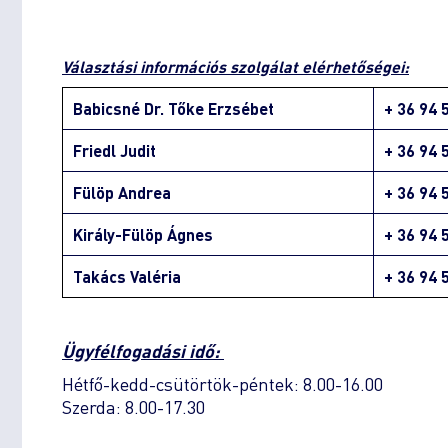
Választási információs szolgálat elérhetőségei:
Babicsné Dr. Tőke Erzsébet
+ 36 94 
Friedl Judit
+ 36 94 
Fülöp Andrea
+ 36 94 
Király-Fülöp Ágnes
+ 36 94 
Takács Valéria
+ 36 94 
Ügyfélfogadási idő:
Hétfő-kedd-csütörtök-péntek: 8.00-16.00
Szerda: 8.00-17.30