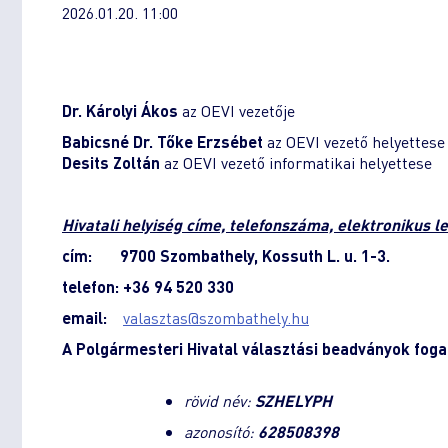
2026.01.20. 11:00
Dr. Károlyi Ákos
az OEVI vezetője
Babicsné Dr. Tőke Erzsébet
az OEVI vezető helyettese
Desits Zoltán
az OEVI vezető informatikai helyettese
Hivatali helyiség címe, telefonszáma, elektronikus l
cím: 9700 Szombathely, Kossuth L. u. 1-3.
telefon: +36 94 520 330
email:
valasztas
szombathely.hu
A Polgármesteri Hivatal választási beadványok foga
rövid név:
SZHELYPH
azonosító:
628508398