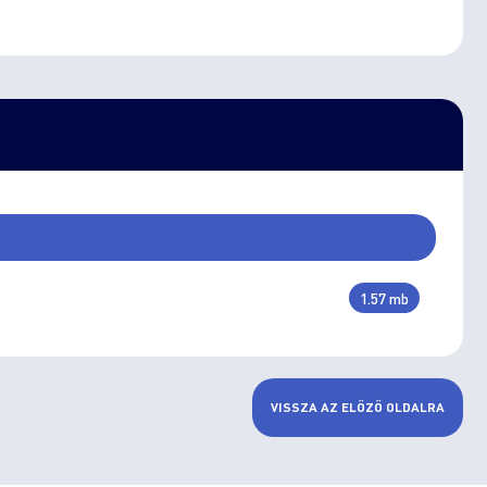
1.57 mb
VISSZA AZ ELŐZŐ OLDALRA