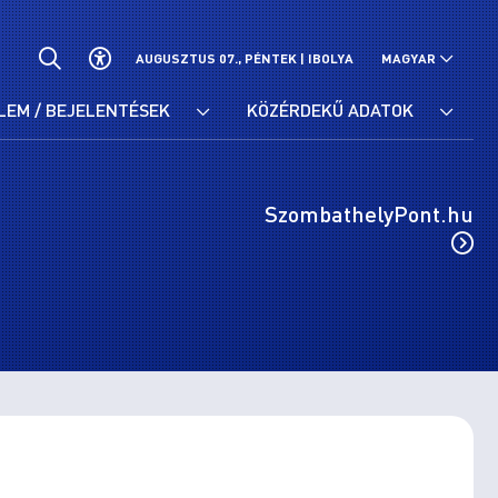
AUGUSZTUS 07., PÉNTEK |
IBOLYA
MAGYAR
LEM / BEJELENTÉSEK
KÖZÉRDEKŰ ADATOK
SzombathelyPont.hu