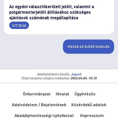
Az egyéni választókerületi jelölt, valamint a
polgármesterjelölt állításához szükséges
ajánlások számának megállapítása
417.32 kb
VISSZA AZ ELŐZŐ OLDALRA
Adatfeltöltésért felelős:
Jegyző
Oldal tartalma utoljára módosítva:
2024.04.04. 15:15
Önkormányzat
Hivatal
Ügyintézés
Adatvédelem / Bejelentések
Közérdekű adatok
Akadálymentességi nyilatkozat
Impresszum