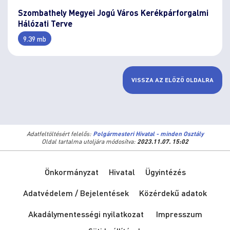
Szombathely Megyei Jogú Város Kerékpárforgalmi
Hálózati Terve
9.39 mb
VISSZA AZ ELŐZŐ OLDALRA
Adatfeltöltésért felelős:
Polgármesteri Hivatal - minden Osztály
Oldal tartalma utoljára módosítva:
2023.11.07. 15:02
Önkormányzat
Hivatal
Ügyintézés
Adatvédelem / Bejelentések
Közérdekű adatok
Akadálymentességi nyilatkozat
Impresszum