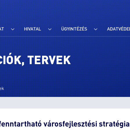
AT
HIVATAL
ÜGYINTÉZÉS
ADATVÉDE
IÓK, TERVEK
ek
enntartható városfejlesztési stratégi