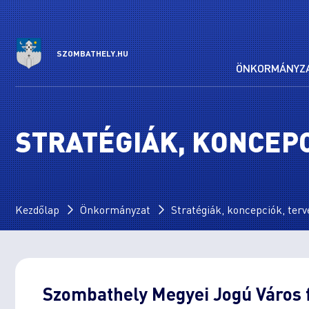
SZOMBATHELY.HU
ÖNKORMÁNYZ
STRATÉGIÁK, KONCEPC
Kezdőlap
Önkormányzat
Stratégiák, koncepciók, terv
Szombathely Megyei Jogú Város f