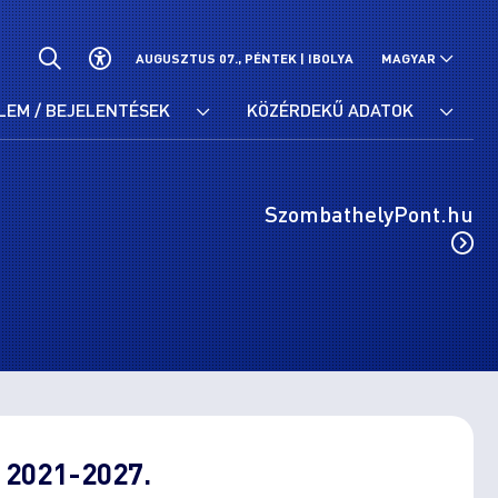
AUGUSZTUS 07., PÉNTEK |
IBOLYA
MAGYAR
LEM / BEJELENTÉSEK
KÖZÉRDEKŰ ADATOK
SzombathelyPont.hu
a 2021-2027.