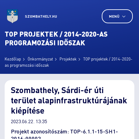
SZOMBATHELY.HU
MENÜ
TOP PROJEKTEK / 2014-2020-AS
PROGRAMOZÁSI IDŐSZAK
Kezdőlap
Önkormányzat
Projektek
TOP projektek / 2014-2020-
as programozási időszak
Szombathely, Sárdi-ér úti
terület alapinfrastruktúrájának
kiépítése
2023.06.22. 13:35
Projekt azonosítószám: TOP-6.1.1-15-SH1-
2016-00002