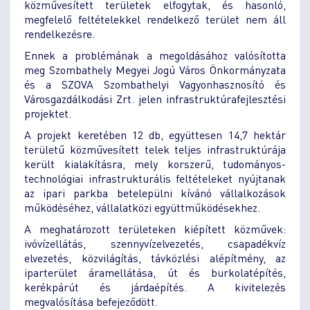
közművesített területek elfogytak, és hasonló,
megfelelő feltételekkel rendelkező terület nem áll
rendelkezésre.
Ennek a problémának a megoldásához valósította
meg Szombathely Megyei Jogú Város Önkormányzata
és a SZOVA Szombathelyi Vagyonhasznosító és
Városgazdálkodási Zrt. jelen infrastruktúrafejlesztési
projektet.
A projekt keretében 12 db, együttesen 14,7 hektár
területű közművesített telek teljes infrastruktúrája
került kialakításra, mely korszerű, tudományos-
technológiai infrastrukturális feltételeket nyújtanak
az ipari parkba betelepülni kívánó vállalkozások
működéséhez, vállalatközi együttműködésekhez.
A meghatározott területeken kiépített közművek:
ivóvízellátás, szennyvízelvezetés, csapadékvíz
elvezetés, közvilágítás, távközlési alépítmény, az
iparterület áramellátása, út és burkolatépítés,
kerékpárút és járdaépítés. A kivitelezés
megvalósítása befejeződött.