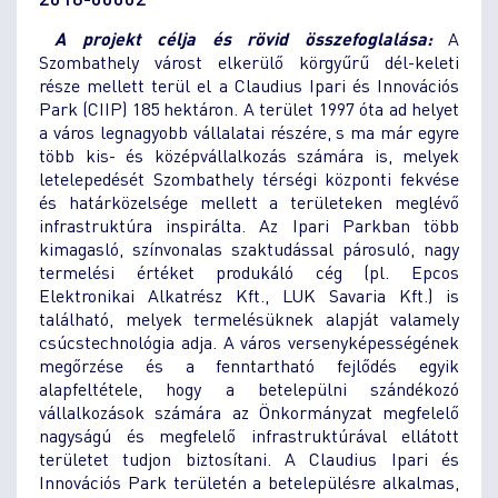
A projekt célja és rövid összefoglalása:
A
Szombathely várost elkerülő körgyűrű dél-keleti
része mellett terül el a Claudius Ipari és Innovációs
Park (CIIP) 185 hektáron. A terület 1997 óta ad helyet
a város legnagyobb vállalatai részére, s ma már egyre
több kis- és középvállalkozás számára is, melyek
letelepedését Szombathely térségi központi fekvése
és határközelsége mellett a területeken meglévő
infrastruktúra inspirálta. Az Ipari Parkban több
kimagasló, színvonalas szaktudással párosuló, nagy
termelési értéket produkáló cég (pl. Epcos
Elektronikai Alkatrész Kft., LUK Savaria Kft.) is
található, melyek termelésüknek alapját valamely
csúcstechnológia adja. A város versenyképességének
megőrzése és a fenntartható fejlődés egyik
alapfeltétele, hogy a betelepülni szándékozó
vállalkozások számára az Önkormányzat megfelelő
nagyságú és megfelelő infrastruktúrával ellátott
területet tudjon biztosítani. A Claudius Ipari és
Innovációs Park területén a betelepülésre alkalmas,