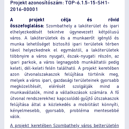
Projekt azonosítószám: TOP-6.1.5-15-SH1-
2016-00001
A projekt célja és rövid
összefoglalása:
Szombathely a lakóterület és ipari
elhelyezkedését tekintve úgynevezett kétpólusú
város. A lakóterületek és a munkaerőt igénylő és
munka lehetőséget biztosító ipari területek térben
távol helyezkednek el egymástól, a lakóterületek
többnyire a város nyugati, észak-nyugati részén, az
ipari parkok, a város legnagyobb munkáltatói pedig
keleti, dél-keleti felén található. A projekt keretében
azon útvonalszakaszok felújítása történik meg,
melyek a város ipari, gazdasági területeinek gyorsabb
megközelítését, elérését szolgálják mind a
munkavállalók, mind a vállalkozások számára. A fő
útvonal rendszerekhez kapcsolódó gyűjtő útszakaszok
felújítása által a közlekedés a mobilitást könnyíti,
kényelmesebb, gyorsabb, probléma mentesebbé
válik.
A projekt keretében Szombathely város belterületén