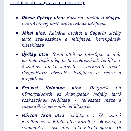
az alábbi utcák újítása történik meg:
Dózsa György utca:
Kálvária utcától a Magyar
László utcáig tartó szakaszának felújítása
Jókai utca
: Kálvária utcától a Gagarin utcáig
tartó szakaszának a felújítása, kerékpársáv
kialakítása
Újvilág utca
: Rumi úttól az InterSpar áruház
parkoló bejáratáig tartó szakaszának felújítása.
Aszfaltos burkolaterősítés szerkezetcserével.
Csapadékvíz elvezetés felújítása is része a
projektnek.
Ernuszt Kelemen utca
: Dolgozók úti
körforgalomtól az Aranypatak hídjáig tartó
szakaszának felújítása. A fejlesztés része a
csapadékvíz elvezetés felújítása is.
Márton Áron utca
: felújítása a 78. számú
ingatlan és a Kilátó utca közötti szakaszon, a
csapadékvíz elvezetés rekonstrukciójával. Új