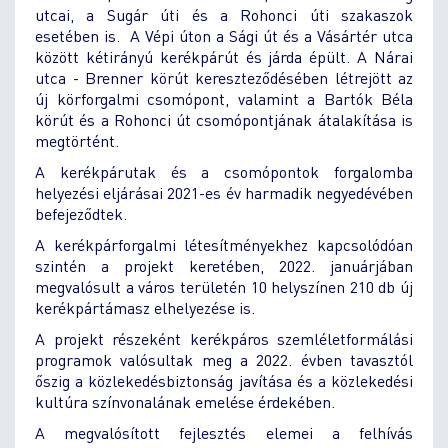
utcai, a Sugár úti és a Rohonci úti szakaszok
esetében is. A Vépi úton a Sági út és a Vásártér utca
között kétirányú kerékpárút és járda épült. A Nárai
utca - Brenner körút kereszteződésében létrejött az
új körforgalmi csomópont, valamint a Bartók Béla
körút és a Rohonci út csomópontjának átalakítása is
megtörtént.
A kerékpárutak és a csomópontok forgalomba
helyezési eljárásai 2021-es év harmadik negyedévében
befejeződtek.
A kerékpárforgalmi létesítményekhez kapcsolódóan
szintén a projekt keretében, 2022. januárjában
megvalósult a város területén 10 helyszínen 210 db új
kerékpártámasz elhelyezése is.
A projekt részeként kerékpáros szemléletformálási
programok valósultak meg a 2022. évben tavasztól
őszig a közlekedésbiztonság javítása és a közlekedési
kultúra színvonalának emelése érdekében.
A megvalósított fejlesztés elemei a felhívás