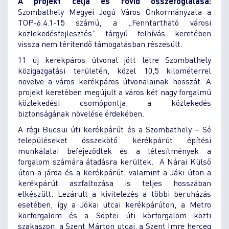
A projekt célja és rövid összefoglalása:
Szombathely Megyei Jogú Város Önkormányzata a
TOP-6.4.1-15 számú, a „Fenntartható városi
közlekedésfejlesztés” tárgyú felhívás keretében
vissza nem térítendő támogatásban részesült.
11 új kerékpáros útvonal jött létre Szombathely
közigazgatási területén, közel 10,5 kilométerrel
növelve a város kerékpáros útvonalainak hosszát. A
projekt keretében megújult a város két nagy forgalmú
közlekedési csomópontja, a közlekedés
biztonságának növelése érdekében.
A régi Bucsui úti kerékpárút és a Szombathely – Sé
településeket összekötő kerékpárút építési
munkálatai befejeződtek és a létesítmények a
forgalom számára átadásra kerültek. A Nárai Külső
úton a járda és a kerékpárút, valamint a Jáki úton a
kerékpárút aszfaltozása is teljes hosszában
elkészült. Lezárult a kivitelezés a többi beruházás
esetében, így a Jókai utcai kerékpárúton, a Metro
körforgalom és a Söptei úti körforgalom közti
szakaszon, a Szent Márton utcai, a Szent Imre herceg