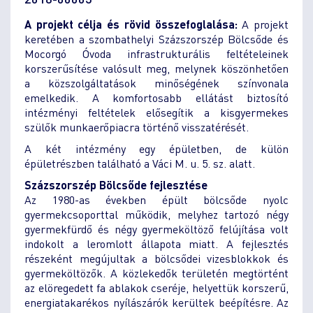
A projekt célja és rövid összefoglalása:
A projekt
keretében a szombathelyi Százszorszép Bölcsőde és
Mocorgó Óvoda infrastrukturális feltételeinek
korszerűsítése valósult meg, melynek köszönhetően
a közszolgáltatások minőségének színvonala
emelkedik. A komfortosabb ellátást biztosító
intézményi feltételek elősegítik a kisgyermekes
szülők munkaerőpiacra történő visszatérését.
A két intézmény egy épületben, de külön
épületrészben található a Váci M. u. 5. sz. alatt.
Százszorszép Bölcsőde fejlesztése
Az 1980-as években épült bölcsőde nyolc
gyermekcsoporttal működik, melyhez tartozó négy
gyermekfürdő és négy gyermeköltöző felújítása volt
indokolt a leromlott állapota miatt. A fejlesztés
részeként megújultak a bölcsődei vizesblokkok és
gyermeköltözők. A közlekedők területén megtörtént
az elöregedett fa ablakok cseréje, helyettük korszerű,
energiatakarékos nyílászárók kerültek beépítésre. Az