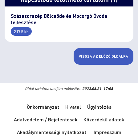
Százszorszép Bölcsőde és Mocorgó Óvoda
fejlesztése
217.5 kb
VISSZA AZ ELŐZŐ OLDALRA
Oldal tartalma utoljára módosítva:
2023.06.21. 17:08
Önkormányzat
Hivatal
Ügyintézés
Adatvédelem / Bejelentések
Közérdekű adatok
Akadálymentességi nyilatkozat
Impresszum