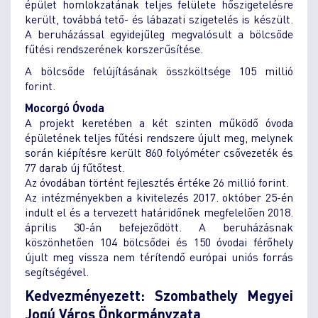
épület homlokzatának teljes felülete hőszigetelésre
került, továbbá tető- és lábazati szigetelés is készült.
A beruházással egyidejűleg megvalósult a bölcsőde
fűtési rendszerének korszerűsítése.
A bölcsőde felújításának összköltsége 105 millió
forint.
Mocorgó Óvoda
A projekt keretében a két szinten működő óvoda
épületének teljes fűtési rendszere újult meg, melynek
során kiépítésre került 860 folyóméter csővezeték és
77 darab új fűtőtest.
Az óvodában történt fejlesztés értéke 26 millió forint.
Az intézményekben a kivitelezés 2017. október 25-én
indult el és a tervezett határidőnek megfelelően 2018.
április 30-án befejeződött. A beruházásnak
köszönhetően 104 bölcsődei és 150 óvodai férőhely
újult meg vissza nem térítendő európai uniós forrás
segítségével.
Kedvezményezett: Szombathely Megyei
Jogú Város Önkormányzata