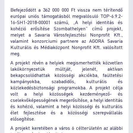
Befejeződött a 362 000 000 Ft vissza nem térítendő
európai uniós támogatásból megvalósuló TOP-6.9.2-
16-SH1-2018-00001 számú, „A helyi identitás és
kohézió erősítése Szombathelyen” című projekt,
melyet a Savaria Városfejlesztési Nonprofit Kft.,
valamint konzorciumi partnere az AGORA Savaria
Kulturális és Médiaközpont Nonprofit Kft. valósított
meg.
A projekt révén a helyiek megismerhették közvetlen
lakókörnyezetük múltját, jelenét, aktívan
bekapcsolódhattak közösségi akciókba, faültetési
kampányokba, szabadidős, kulturális és
közlekedésbiztonsági programokba. A projekt célja
volt a helyi közösségek kezdeményező- és
cselekvőképességének megerősítése, a helyi identitás
és kohézió, valamint a helyi közösségi és kulturális
élet fejlesztése és a közösségi szerepvállalás
elősegítése.
A projekt keretében a város 6 célterületén az alábbi