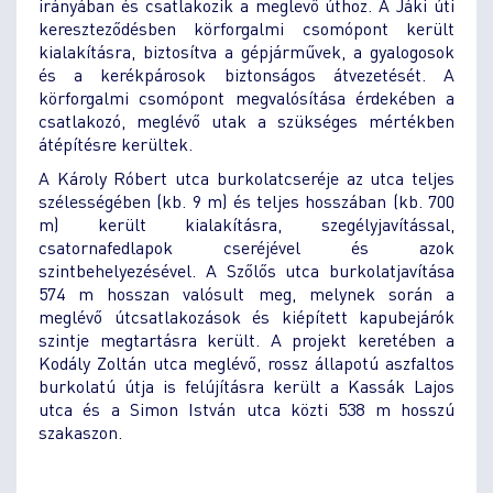
irányában és csatlakozik a meglevő úthoz. A Jáki úti
kereszteződésben körforgalmi csomópont került
kialakításra, biztosítva a gépjárművek, a gyalogosok
és a kerékpárosok biztonságos átvezetését. A
körforgalmi csomópont megvalósítása érdekében a
csatlakozó, meglévő utak a szükséges mértékben
átépítésre kerültek.
A Károly Róbert utca burkolatcseréje az utca teljes
szélességében (kb. 9 m) és teljes hosszában (kb. 700
m) került kialakításra, szegélyjavítással,
csatornafedlapok cseréjével és azok
szintbehelyezésével. A Szőlős utca burkolatjavítása
574 m hosszan valósult meg, melynek során a
meglévő útcsatlakozások és kiépített kapubejárók
szintje megtartásra került. A projekt keretében a
Kodály Zoltán utca meglévő, rossz állapotú aszfaltos
burkolatú útja is felújításra került a Kassák Lajos
utca és a Simon István utca közti 538 m hosszú
szakaszon.