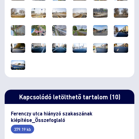
Kapcsolódó letölthető tartalom (10)
Ferenczy utca hiányzó szakaszának
kiépítése_Összefoglaló
379.19 kb