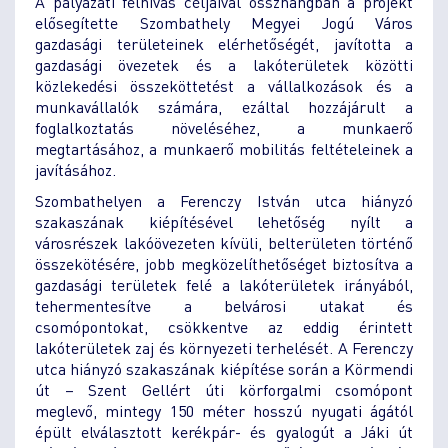
A pályázati felhívás céljaival összhangban a projekt
elősegítette Szombathely Megyei Jogú Város
gazdasági területeinek elérhetőségét, javította a
gazdasági övezetek és a lakóterületek közötti
közlekedési összeköttetést a vállalkozások és a
munkavállalók számára, ezáltal hozzájárult a
foglalkoztatás növeléséhez, a munkaerő
megtartásához, a munkaerő mobilitás feltételeinek a
javításához.
Szombathelyen a Ferenczy István utca hiányzó
szakaszának kiépítésével lehetőség nyílt a
városrészek lakóövezeten kívüli, belterületen történő
összekötésére, jobb megközelíthetőséget biztosítva a
gazdasági területek felé a lakóterületek irányából,
tehermentesítve a belvárosi utakat és
csomópontokat, csökkentve az eddig érintett
lakóterületek zaj és környezeti terhelését. A Ferenczy
utca hiányzó szakaszának kiépítése során a Körmendi
út – Szent Gellért úti körforgalmi csomópont
meglevő, mintegy 150 méter hosszú nyugati ágától
épült elválasztott kerékpár- és gyalogút a Jáki út