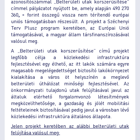
azonosítószámmal „Belterületi utak korszerűsítése”
címmel pályázatot nyújtott be, amely alapján 490 270
360
, -
forint összegű vissza nem térítendő európai
uniós támogatásban részesült. A projekt a Széchenyi
Terv Plusz program keretében, az Európai Unió
támogatásával, a magyar állam társfinanszírozásával
valósul meg.
A „Belterületi utak korszerűsítése” című projekt
legfőbb célja a közlekedési infrastruktúra
fejlesztésével egy élhető, az itt lakók számára egyre
magasabb megelégedettséget biztosító lakókörnyezet
kialakítása a város öt helyszínén a meglevő
belterületi úthálózat minőségi fejlesztésével. Az
önkormányzati tulajdonú utak felújításával javul az
általuk elérhető forgalomvonzó létesítmények
megközelíthetősége, a gazdaság és jólét mobilitási
feltételeinek biztosításával pedig javul a városban lévő
közlekedési infrastruktúra általános állapota.
Jelen projekt keretében az alábbi belterületi utak
felújítása valósul meg: