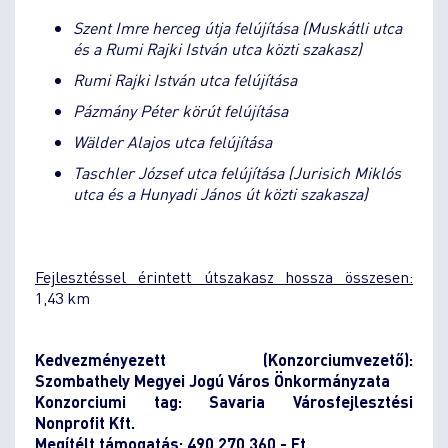
Szent Imre herceg útja felújítása (Muskátli utca
és a Rumi Rajki István utca közti szakasz)
Rumi Rajki István utca felújítása
Pázmány Péter körút felújítása
Wälder Alajos utca felújítása
Taschler József utca felújítása (Jurisich Miklós
utca és a Hunyadi János út közti szakasza)
Fejlesztéssel érintett útszakasz hossza összesen:
1,43 km
Kedvezményezett (Konzorciumvezető):
Szombathely Megyei Jogú Város Önkormányzata
Konzorciumi tag: Savaria Városfejlesztési
Nonprofit Kft.
Megítélt támogatás: 490 270 360,- Ft