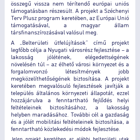
összegű vissza nem térítendő európai uniós
támogatásban részesült. A projekt a Széchenyi
Terv Plusz program keretében, az Európai Unió
támogatásával, a magyar állam
társfinanszírozásával valósul meg.
A „Belterületi útfelújítások” című projekt
legfőbb célja a Nyugati városrész fejlesztése – a
lakosság jólétének, elégedettségének
növelésén túl – az élhető városi környezet és a
forgalomvonzó létesítmények jobb
megközelíthetőségének biztosítása. A projekt
keretében megvalósuló fejlesztések javítják a
település általános környezeti állapotát, ezzel
hozzájárulva a fenntartható fejlődés helyi
feltételeinek biztosításához, a lakosság
helyben maradásához. További cél a gazdaság
és a jólét mobilitási feltételeinek biztosítása, a
fenntartható közlekedési módok fejlesztése.
Jelen projekt keretében az alábbi belterületi utak