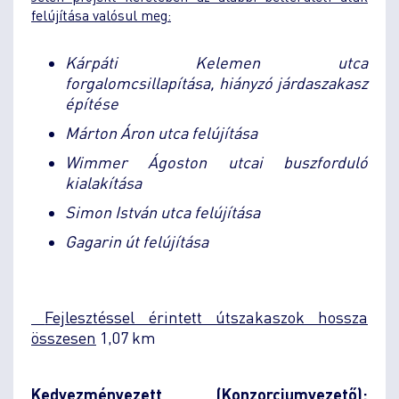
felújítása valósul meg
:
Kárpáti Kelemen utca
forgalomcsillapítása, hiányzó járdaszakasz
építése
Márton Áron utca felújítása
Wimmer Ágoston utcai buszforduló
kialakítása
Simon István utca felújítása
Gagarin út felújítása
Fejlesztéssel érintett útszakaszok hossza
összesen
1,07 km
Kedvezményezett (Konzorciumvezető):