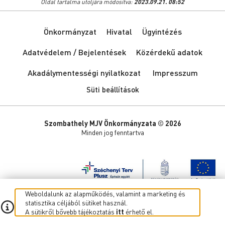
Oldal tartalma utoljára módosítva:
2023.09.21. 08:52
Önkormányzat
Hivatal
Ügyintézés
Adatvédelem / Bejelentések
Közérdekű adatok
Akadálymentességi nyilatkozat
Impresszum
Süti beállítások
Szombathely MJV Önkormányzata © 2026
Minden jog fenntartva
Weboldalunk az alapműködés, valamint a marketing és
statisztika céljából sütiket használ.
A sütikről bővebb tájékoztatás
itt
érhető el.