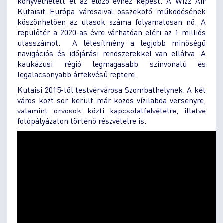
könyvelhetett el az előző évhez képest. A Wizz Air
Kutaisit Európa városaival összekötő működésének
köszönhetően az utasok száma folyamatosan nő. A
repülőtér a 2020-as évre várhatóan eléri az 1 milliós
utasszámot. A létesítmény a legjobb minőségű
navigációs és időjárási rendszerekkel van ellátva. A
kaukázusi régió legmagasabb színvonalú és
legalacsonyabb árfekvésű reptere.
Kutaisi 2015-től testvérvárosa Szombathelynek. A két
város közt sor került már közös vízilabda versenyre,
valamint orvosok közti kapcsolatfelvételre, illetve
fotópályázaton történő részvételre is.