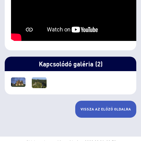
Kapcsolódó galéria (2)
VISSZA AZ ELŐZŐ OLDALRA