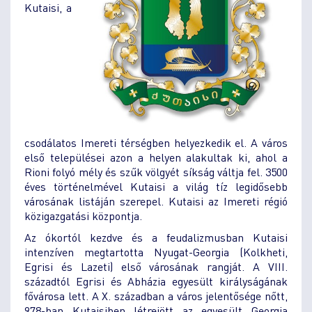
Kutaisi, a
csodálatos Imereti térségben helyezkedik el. A város
első települései azon a helyen alakultak ki, ahol a
Rioni folyó mély és szűk völgyét síkság váltja fel. 3500
éves történelmével Kutaisi a világ tíz legidősebb
városának listáján szerepel. Kutaisi az Imereti régió
közigazgatási központja.
Az ókortól kezdve és a feudalizmusban Kutaisi
intenzíven megtartotta Nyugat-Georgia (Kolkheti,
Egrisi és Lazeti) első városának rangját. A VIII.
századtól Egrisi és Abházia egyesült királyságának
fővárosa lett. A X. században a város jelentősége nőtt,
978-ban Kutaisiben létrejött az egyesült Georgia