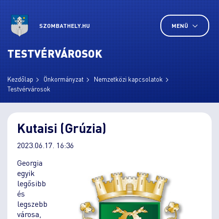
SZOMBATHELY.HU
MENÜ
TESTVÉRVÁROSOK
Kezdőlap
Önkormányzat
Nemzetközi kapcsolatok
Testvérvárosok
Kutaisi (Grúzia)
2023.06.17. 16:36
Georgia
egyik
legősibb
és
legszebb
városa,