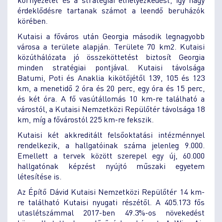
érdeklődésre tartanak számot a leendő beruházók
körében.
Kutaisi a főváros után Georgia második legnagyobb
városa a területe alapján. Területe 70 km2. Kutaisi
közúthálózata jó összeköttetést biztosít Georgia
minden stratégiai pontjával. Kutaisi távolsága
Batumi, Poti és Anaklia kikötőjétől 139, 105 és 123
km, a menetidő 2 óra és 20 perc, egy óra és 15 perc,
és két óra. A fő vasútállomás 10 km-re található a
várostól, a Kutaisi Nemzetközi Repülőtér távolsága 18
km, míg a fővárostól 225 km-re fekszik.
Kutaisi két akkreditált felsőoktatási intézménnyel
rendelkezik, a hallgatóinak száma jelenleg 9.000.
Emellett a tervek között szerepel egy új, 60.000
hallgatónak képzést nyújtó műszaki egyetem
létesítése is.
Az Építő Dávid Kutaisi Nemzetközi Repülőtér 14 km-
re található Kutaisi nyugati részétől. A 405.173 fős
utaslétszámmal 2017-ben 49.3%-os növekedést