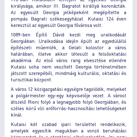
királysága, amikor III. Bagratot királlyá koronázták.
Az egyesült Georgia jelképeként megépítette a
pompás Bagrati székesegyházat. Kutaisi 124 éven
keresztül az egyesült Georgia fővárosa volt.
1089-ben Építő Dávid kezdi meg uralkodását
Georgiában. Uralkodása idején épült az egyedülálló
építészeti műemlék, a Gelati kolostor a város
határában, illetve akkor létesült a felsőoktatási
akadémia. Az első város rang elvesztése ellenére
Kutaisi soha nem veszített Georgia történelmében
játszott szerepéből, mindmáig kulturális, oktatási és
turisztikai központ.
A város 12 közigazgatási egységre tagolódik, melyeket
a polgármester egy-egy képviselője vezet. A várost
átszelő Rioni folyó a legnagyobb folyó Georgiában, és
széles körű vízi erőforrás-hasznosítási lehetőségeket
kínál.
Kutaisi két szabad ipari területtel rendelkezik,
amelyek egyesítik magukban a vonzó beruházási
környezetet és a stratégiai elhelyezkedést, így nagy