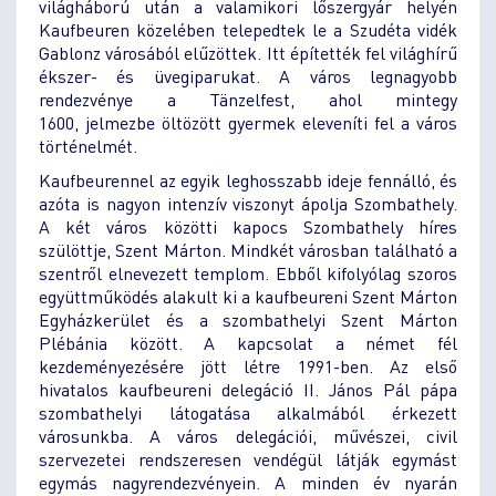
világháború után a valamikori lőszergyár helyén
Kaufbeuren közelében telepedtek le a Szudéta vidék
Gablonz városából elűzöttek. Itt építették fel világhírű
ékszer- és üvegiparukat. A város legnagyobb
rendezvénye a Tänzelfest, ahol mintegy
1600, jelmezbe öltözött gyermek eleveníti fel a város
történelmét.
Kaufbeurennel az egyik leghosszabb ideje fennálló, és
azóta is nagyon intenzív viszonyt ápolja Szombathely.
A két város közötti kapocs Szombathely híres
szülöttje, Szent Márton. Mindkét városban található a
szentről elnevezett templom. Ebből kifolyólag szoros
együttműködés alakult ki a kaufbeureni Szent Márton
Egyházkerület és a szombathelyi Szent Márton
Plébánia között. A kapcsolat a német fél
kezdeményezésére jött létre 1991-ben. Az első
hivatalos kaufbeureni delegáció II. János Pál pápa
szombathelyi látogatása alkalmából érkezett
városunkba. A város delegációi, művészei, civil
szervezetei rendszeresen vendégül látják egymást
egymás nagyrendezvényein. A minden év nyarán