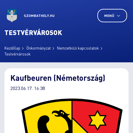
SZOMBATHELY.HU
MENÜ
TESTVÉRVÁROSOK
Kezdőlap
Önkormányzat
Nemzetközi kapcsolatok
Testvérvárosok
Kaufbeuren (Németország)
2023.06.17. 16:38