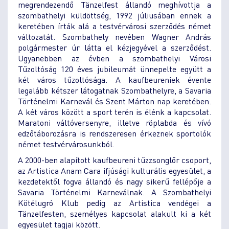
megrendezendő Tänzelfest állandó meghívottja a
szombathelyi küldöttség, 1992 júliusában ennek a
keretében írták alá a testvérvárosi szerződés német
változatát. Szombathely nevében Wagner András
polgármester úr látta el kézjegyével a szerződést.
Ugyanebben az évben a szombathelyi Városi
Tűzoltóság 120 éves jubileumát ünnepelte együtt a
két város tűzoltósága. A kaufbeureniek évente
legalább kétszer látogatnak Szombathelyre, a Savaria
Történelmi Karnevál és Szent Márton nap keretében.
A két város között a sport terén is élénk a kapcsolat.
Maratoni váltóversenyre, illetve röplabda és vívó
edzőtáborozásra is rendszeresen érkeznek sportolók
német testvérvárosunkból.
A 2000-ben alapított kaufbeureni tűzzsonglőr csoport,
az Artistica Anam Cara ifjúsági kulturális egyesület, a
kezdetektől fogva állandó és nagy sikerű fellépője a
Savaria Történelmi Karneválnak. A Szombathelyi
Kötélugró Klub pedig az Artistica vendégei a
Tänzelfesten, személyes kapcsolat alakult ki a két
egyesület tagjai között.