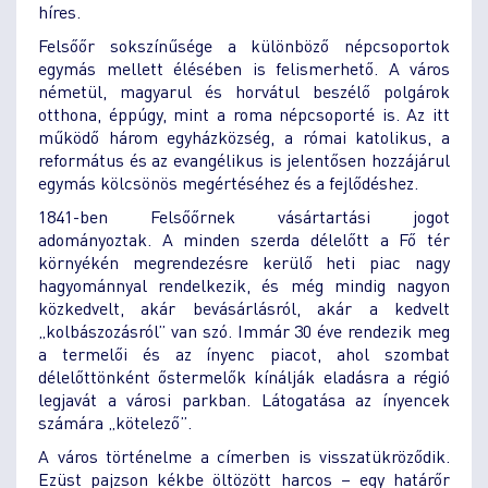
híres.
Felsőőr sokszínűsége a különböző népcsoportok
egymás mellett élésében is felismerhető. A város
németül, magyarul és horvátul beszélő polgárok
otthona, éppúgy, mint a roma népcsoporté is. Az itt
működő három egyházközség, a római katolikus, a
református és az evangélikus is jelentősen hozzájárul
egymás kölcsönös megértéséhez és a fejlődéshez.
1841-ben Felsőőrnek vásártartási jogot
adományoztak. A minden szerda délelőtt a Fő tér
környékén megrendezésre kerülő heti piac nagy
hagyománnyal rendelkezik, és még mindig nagyon
közkedvelt, akár bevásárlásról, akár a kedvelt
„kolbászozásról” van szó. Immár 30 éve rendezik meg
a termelői és az ínyenc piacot, ahol szombat
délelőttönként őstermelők kínálják eladásra a régió
legjavát a városi parkban. Látogatása az ínyencek
számára „kötelező”.
A város történelme a címerben is visszatükröződik.
Ezüst pajzson kékbe öltözött harcos – egy határőr