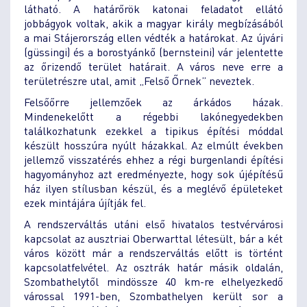
látható. A határőrök katonai feladatot ellátó
jobbágyok voltak, akik a magyar király megbízásából
a mai Stájerország ellen védték a határokat. Az újvári
(güssingi) és a borostyánkő (bernsteini) vár jelentette
az őrizendő terület határait. A város neve erre a
területrészre utal, amit „Felső Őrnek” neveztek.
Felsőőrre jellemzőek az árkádos házak.
Mindenekelőtt a régebbi lakónegyedekben
találkozhatunk ezekkel a tipikus építési móddal
készült hosszúra nyúlt házakkal. Az elmúlt években
jellemző visszatérés ehhez a régi burgenlandi építési
hagyományhoz azt eredményezte, hogy sok újépítésű
ház ilyen stílusban készül, és a meglévő épületeket
ezek mintájára újítják fel.
A rendszerváltás utáni első hivatalos testvérvárosi
kapcsolat az ausztriai Oberwarttal létesült, bár a két
város között már a rendszerváltás előtt is történt
kapcsolatfelvétel. Az osztrák határ másik oldalán,
Szombathelytől mindössze 40 km-re elhelyezkedő
várossal 1991-ben, Szombathelyen került sor a