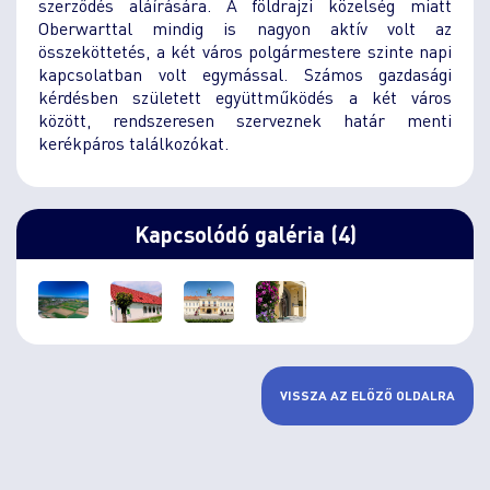
szerződés aláírására. A földrajzi közelség miatt
Oberwarttal mindig is nagyon aktív volt az
összeköttetés, a két város polgármestere szinte napi
kapcsolatban volt egymással. Számos gazdasági
kérdésben született együttműködés a két város
között, rendszeresen szerveznek határ menti
kerékpáros találkozókat.
Kapcsolódó galéria (4)
VISSZA AZ ELŐZŐ OLDALRA