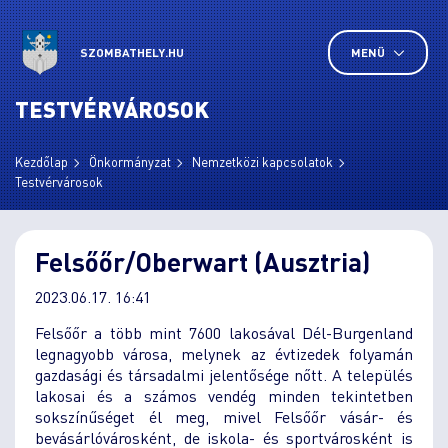
SZOMBATHELY.HU
MENÜ
TESTVÉRVÁROSOK
Kezdőlap
Önkormányzat
Nemzetközi kapcsolatok
Testvérvárosok
Felsőőr/Oberwart (Ausztria)
2023.06.17. 16:41
Felsőőr a több mint 7600 lakosával Dél-Burgenland
legnagyobb városa, melynek az évtizedek folyamán
gazdasági és társadalmi jelentősége nőtt. A település
lakosai és a számos vendég minden tekintetben
sokszínűséget él meg, mivel Felsőőr vásár- és
bevásárlóvárosként, de iskola- és sportvárosként is