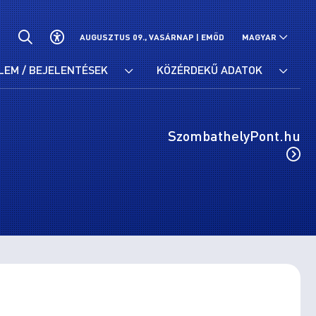
AUGUSZTUS 09., VASÁRNAP |
EMŐD
MAGYAR
LEM / BEJELENTÉSEK
KÖZÉRDEKŰ ADATOK
SzombathelyPont.hu