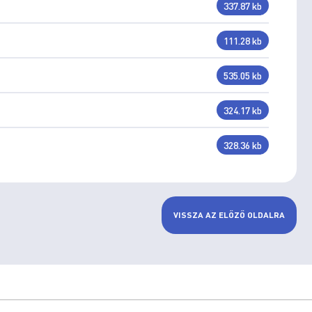
337.87 kb
111.28 kb
535.05 kb
324.17 kb
328.36 kb
VISSZA AZ ELŐZŐ OLDALRA