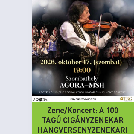
Zene/Koncert: A 100
TAGÚ CIGÁNYZENEKAR
HANGVERSENYZENEKARI