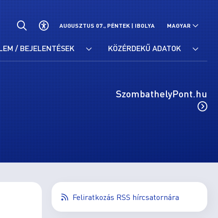
AUGUSZTUS 07., PÉNTEK |
IBOLYA
MAGYAR
LEM / BEJELENTÉSEK
KÖZÉRDEKŰ ADATOK
SzombathelyPont.hu
Feliratkozás RSS hírcsatornára