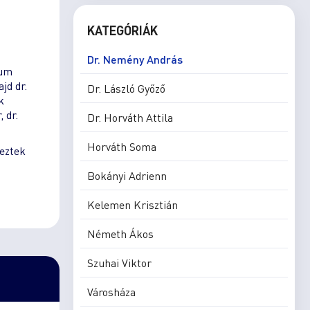
KATEGÓRIÁK
Dr. Nemény András
eum
jd dr.
Dr. László Győző
k
 dr.
Dr. Horváth Attila
Horváth Soma
keztek
Bokányi Adrienn
Kelemen Krisztián
Németh Ákos
Szuhai Viktor
Városháza