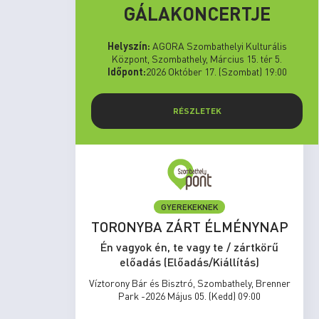
GÁLAKONCERTJE
Helyszín:
AGORA Szombathelyi Kulturális
Központ, Szombathely, Március 15. tér 5.
Időpont:
2026 Október 17. (Szombat) 19:00
RÉSZLETEK
GYEREKEKNEK
set Run
TORONYBA ZÁRT ÉLMÉNYNAP
rtkörű
Én vagyok én, te vagy te / zártkörű
s)
előadás (Előadás/Kiállítás)
zombathely,
Víztorony Bár és Bisztró, Szombathely, Brenner
17:00
Park -2026 Május 05. (Kedd) 09:00