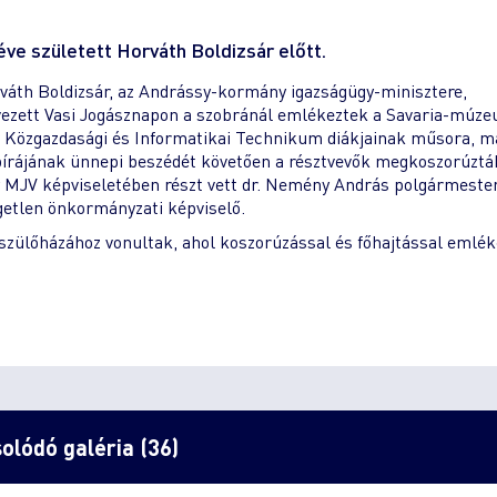
éve született Horváth Boldizsár előtt.
váth Boldizsár, az Andrássy-kormány igazságügy-minisztere,
rvezett Vasi Jogásznapon a szobránál emlékeztek a Savaria-múz
 Közgazdasági és Informatikai Technikum diákjainak műsora, ma
 bírájának ünnepi beszédét követően a résztvevők megkoszorúztá
MJV képviseletében részt vett dr. Nemény András polgármester,
getlen önkormányzati képviselő.
 szülőházához vonultak, ahol koszorúzással és főhajtással emlé
olódó galéria (36)