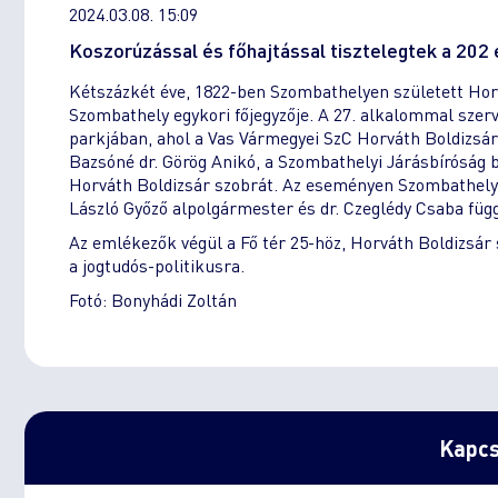
2024.03.08. 15:09
Koszorúzással és főhajtással tisztelegtek a 202 
Kétszázkét éve, 1822-ben Szombathelyen született Hor
Szombathely egykori főjegyzője. A 27. alkalommal sze
parkjában, ahol a Vas Vármegyei SzC Horváth Boldizsár
Bazsóné dr. Görög Anikó, a Szombathelyi Járásbíróság
Horváth Boldizsár szobrát. Az eseményen Szombathely 
László Győző alpolgármester és dr. Czeglédy Csaba füg
Az emlékezők végül a Fő tér 25-höz, Horváth Boldizsár
a jogtudós-politikusra.
Fotó: Bonyhádi Zoltán
Kapcs