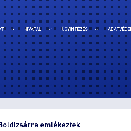
AT
HIVATAL
ÜGYINTÉZÉS
ADATVÉDE
 Boldizsárra emlékeztek