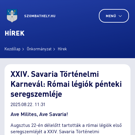
SZOMBATHELY.HU
MENÜ
HÍREK
Kezdőlap
Önkormányzat
Hírek
XXIV. Savaria Történelmi
Karnevál: Római légiók pénteki
seregszemléje
2025.08.22. 11:31
Ave Milites, Ave Savaria!
Augsztus 22-én délelőtt tartották a római légiók első
seregszemléjét a XXIV. Savaria Történelmi