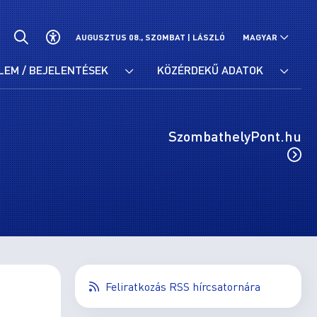
AUGUSZTUS 08., SZOMBAT |
LÁSZLÓ
MAGYAR
LEM / BEJELENTÉSEK
KÖZÉRDEKŰ ADATOK
SzombathelyPont.hu
Feliratkozás RSS hírcsatornára