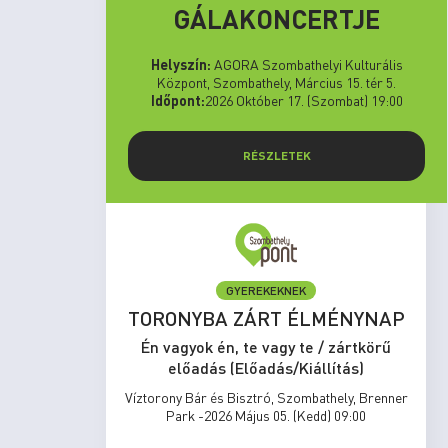
GÁLAKONCERTJE
Helyszín:
AGORA Szombathelyi Kulturális
Központ, Szombathely, Március 15. tér 5.
Időpont:
2026 Október 17. (Szombat) 19:00
RÉSZLETEK
GYEREKEKNEK
set Run
TORONYBA ZÁRT ÉLMÉNYNAP
rtkörű
Én vagyok én, te vagy te / zártkörű
s)
előadás (Előadás/Kiállítás)
zombathely,
Víztorony Bár és Bisztró, Szombathely, Brenner
17:00
Park -2026 Május 05. (Kedd) 09:00