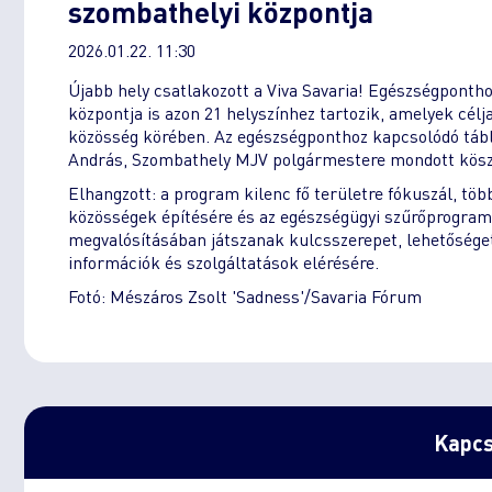
szombathelyi központja
2026.01.22. 11:30
Újabb hely csatlakozott a Viva Savaria! Egészségpon
központja is azon 21 helyszínhez tartozik, amelyek cél
közösség körében. Az egészségponthoz kapcsolódó tábl
András, Szombathely MJV polgármestere mondott kösz
Elhangzott: a program kilenc fő területre fókuszál, tö
közösségek építésére és az egészségügyi szűrőprogram
megvalósításában játszanak kulcsszerepet, lehetősége
információk és szolgáltatások elérésére.
Fotó: Mészáros Zsolt 'Sadness'/Savaria Fórum
Kapcs