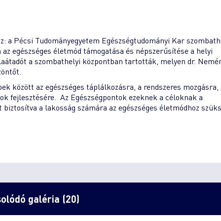
thoz: a Pécsi Tudományegyetem Egészségtudományi Kar szombath
ja az egészséges életmód támogatása és népszerűsítése a helyi
aátadót a szombathelyi központban tartották, melyen dr. Nemé
öntőt.
bbek között az egészséges táplálkozásra, a rendszeres mozgásra, 
ok fejlesztésére. Az Egészségpontok ezeknek a céloknak a
t biztosítva a lakosság számára az egészséges életmódhoz szük
olódó galéria (20)