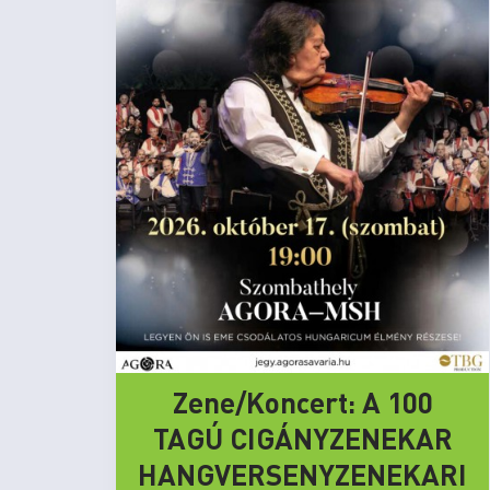
Zene/Koncert: A 100
TAGÚ CIGÁNYZENEKAR
HANGVERSENYZENEKARI