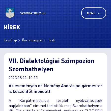
SZOMBATHELY.HU
MENÜ
HÍREK
Kezdőlap
Önkormányzat
Hírek
VII. Dialektológiai Szimpozion
Szombathelyen
2023.08.22. 10:25
Az eseményen dr. Nemény András polgármester
is köszöntőt mondott.
A "Kárpát-medencei területi nyelvváltozatok
napjainkban" címmel tartották meg Szombathelyen a
VII. Dialektológiai Szimpoziont, melynek az ELTE SEK