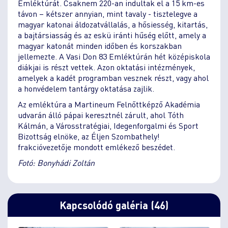
Emléktúrát. Csaknem 220-an indultak el a 15 km-es
távon – kétszer annyian, mint tavaly - tisztelegve a
magyar katonai áldozatvállalás, a hősiesség, kitartás,
a bajtársiasság és az eskü iránti hűség előtt, amely a
magyar katonát minden időben és korszakban
jellemezte. A Vasi Don 83 Emléktúrán hét középiskola
diákjai is részt vettek. Azon oktatási intézmények,
amelyek a kadét programban vesznek részt, vagy ahol
a honvédelem tantárgy oktatása zajlik.
Az emléktúra a Martineum Felnőttképző Akadémia
udvarán álló pápai keresztnél zárult, ahol Tóth
Kálmán, a Városstratégiai, Idegenforgalmi és Sport
Bizottság elnöke, az Éljen Szombathely!
frakcióvezetője mondott emlékező beszédet.
Fotó: Bonyhádi Zoltán
Kapcsolódó galéria (46)