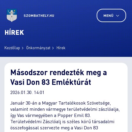
SZOMBATHELY.HU
MENÜ
HÍREK
Kezdőlap
Önkormányzat
Hírek
Másodszor rendezték meg a
Vasi Don 83 Emléktúrát
2026.01.30. 14:01
Január 30-án a Magyar Tartalékosok Szövetsége,
valamint minden vármegye területvédelmi zászlóalja,
így Vas vármegyében a Popper Emil 83.
Területvédelmi Zászlóalj is széles körű társadalmi
összefogással szervezte meg a Vasi Don 83