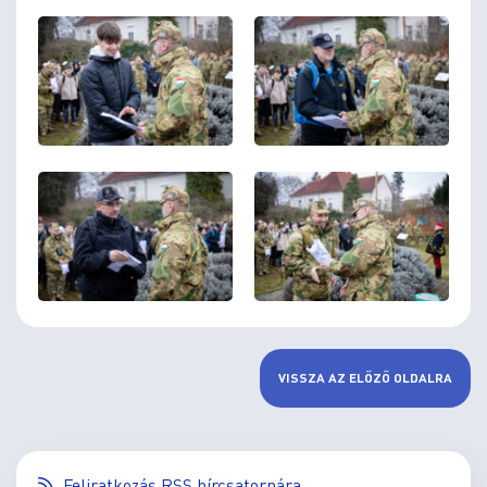
VISSZA AZ ELŐZŐ OLDALRA
Feliratkozás RSS hírcsatornára