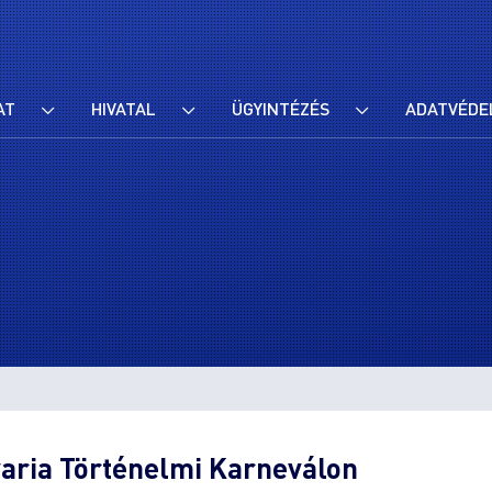
AT
HIVATAL
ÜGYINTÉZÉS
ADATVÉDE
avaria Történelmi Karneválon