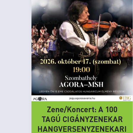
Zene/Koncert: A 100
TAGÚ CIGÁNYZENEKAR
HANGVERSENYZENEKARI