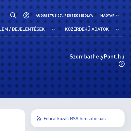
AUGUSZTUS 07., PÉNTEK |
IBOLYA
MAGYAR
LEM / BEJELENTÉSEK
KÖZÉRDEKŰ ADATOK
SzombathelyPont.hu
Feliratkozás RSS hírcsatornára