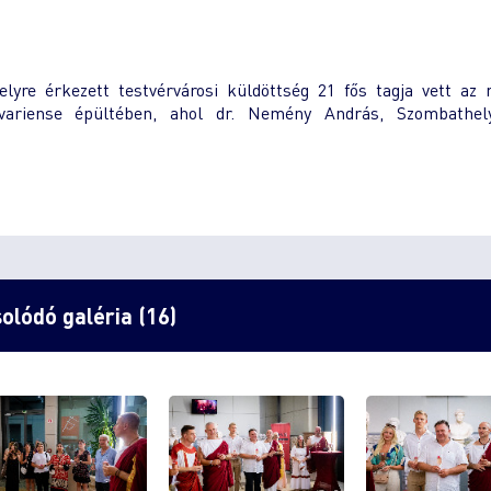
lyre érkezett testvérvárosi küldöttség 21 fős tagja vett az 
variense épültében, ahol dr. Nemény András, Szombathe
olódó galéria (16)