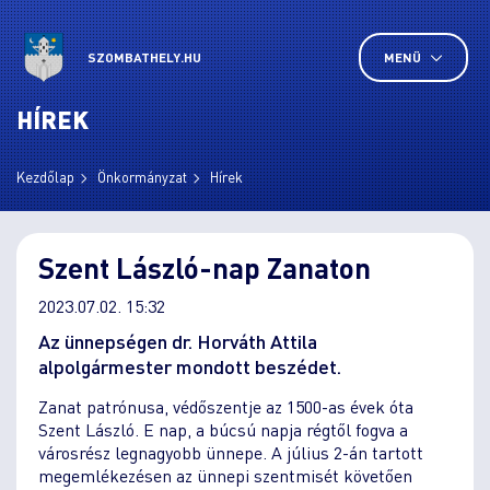
SZOMBATHELY.HU
MENÜ
HÍREK
Kezdőlap
Önkormányzat
Hírek
Szent László-nap Zanaton
2023.07.02. 15:32
Az ünnepségen dr. Horváth Attila
alpolgármester mondott beszédet.
Zanat patrónusa, védőszentje az 1500-as évek óta
Szent László. E nap, a búcsú napja régtől fogva a
városrész legnagyobb ünnepe. A július 2-án tartott
megemlékezésen az ünnepi szentmisét követően