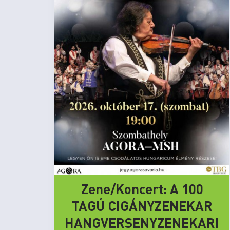
Zene/Koncert: A 100
TAGÚ CIGÁNYZENEKAR
HANGVERSENYZENEKARI