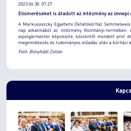
2023.06.30. 07:27
Elismeréseket is átadott az intézmény az ünnep
A Markusovszky Egyetemi Oktatókórház Semmelweis-n
nap alkalmából az intézmény Romhányi-termében. A
alpolgármester képviselte, köszöntőt mondott prof. d
megemlékezés és tudományos előadás után a kórházi el
Fotó: Bonyhádi Zoltán
Kapcs