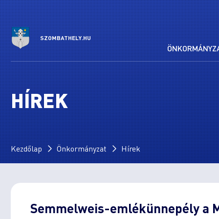
SZOMBATHELY.HU
ÖNKORMÁNYZ
HÍREK
Kezdőlap
Önkormányzat
Hírek
Semmelweis-emlékünnepély a M