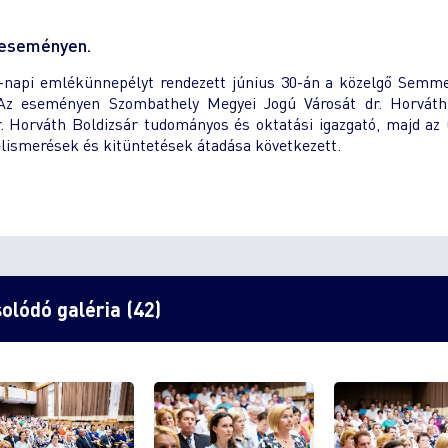
i eseményen.
api emlékünnepélyt rendezett június 30-án a közelgő Semme
z eseményen Szombathely Megyei Jogú Városát dr. Horváth 
r. Horváth Boldizsár tudományos és oktatási igazgató, majd az
ismerések és kitüntetések átadása következett.
olódó galéria (42)