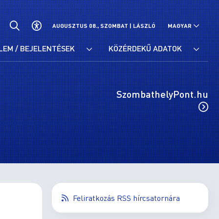
AUGUSZTUS 08., SZOMBAT |
LÁSZLÓ
MAGYAR
LEM / BEJELENTÉSEK
KÖZÉRDEKŰ ADATOK
SzombathelyPont.hu
Feliratkozás RSS hírcsatornára