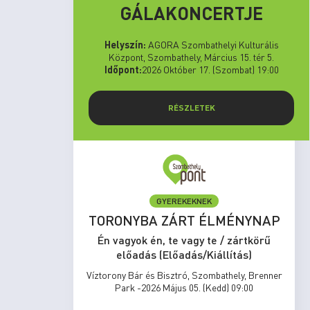
GÁLAKONCERTJE
Helyszín:
AGORA Szombathelyi Kulturális
Központ, Szombathely, Március 15. tér 5.
Időpont:
2026 Október 17. (Szombat) 19:00
RÉSZLETEK
GYEREKEKNEK
set Run
TORONYBA ZÁRT ÉLMÉNYNAP
rtkörű
Én vagyok én, te vagy te / zártkörű
s)
előadás (Előadás/Kiállítás)
zombathely,
Víztorony Bár és Bisztró, Szombathely, Brenner
17:00
Park -2026 Május 05. (Kedd) 09:00