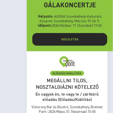
GÁLAKONCERTJE
Helyszín:
AGORA Szombathelyi Kulturális
Központ, Szombathely, Március 15. tér 5.
Időpont:
2026 Október 17. (Szombat) 19:00
RÉSZLETEK
ELŐADÁS/KIÁLLÍTÁS
MÚZEUMI PROGRAMOK – 2026.
LEZŐ
augusztus
rtkörű
Én vagyok én, te vagy te / zártkörű
s)
előadás (Előadás/Kiállítás)
y, Brenner
Savaria Múzeum, Szombathely, Kisfaludy Sándor
15:00
utca 9. -2026 Augusztus 01. (Szombat) 17:00