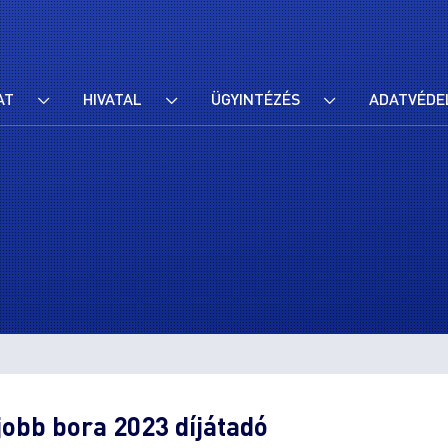
AT
HIVATAL
ÜGYINTÉZÉS
ADATVÉDE
jobb bora 2023 díjátadó