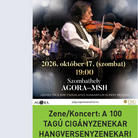
Zene/Koncert: A 100
TAGÚ CIGÁNYZENEKAR
HANGVERSENYZENEKARI