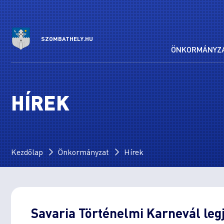
SZOMBATHELY.HU
ÖNKORMÁNYZ
HÍREK
Kezdőlap
Önkormányzat
Hírek
Savaria Történelmi Karnevál leg