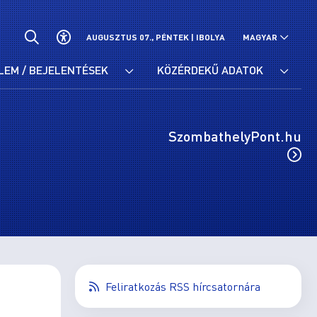
AUGUSZTUS 07., PÉNTEK |
IBOLYA
MAGYAR
LEM / BEJELENTÉSEK
KÖZÉRDEKŰ ADATOK
SzombathelyPont.hu
Feliratkozás RSS hírcsatornára