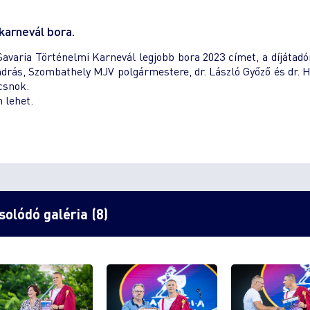
karnevál bora.
Savaria Történelmi Karnevál legjobb bora 2023 címet, a díjátadó
András, Szombathely MJV polgármestere, dr. László Győző és dr. 
csnok.
 lehet.
olódó galéria (8)