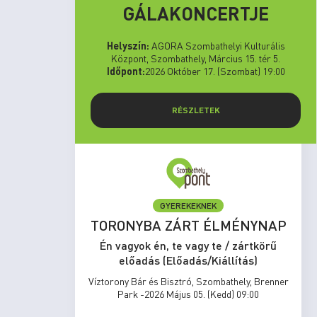
GÁLAKONCERTJE
Helyszín:
AGORA Szombathelyi Kulturális
Központ, Szombathely, Március 15. tér 5.
Időpont:
2026 Október 17. (Szombat) 19:00
RÉSZLETEK
GYEREKEKNEK
set Run
TORONYBA ZÁRT ÉLMÉNYNAP
rtkörű
Én vagyok én, te vagy te / zártkörű
s)
előadás (Előadás/Kiállítás)
zombathely,
Víztorony Bár és Bisztró, Szombathely, Brenner
17:00
Park -2026 Május 05. (Kedd) 09:00