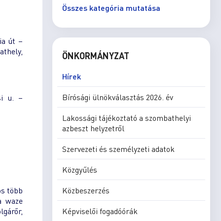
Összes kategória mutatása
ia út –
athely,
ÖNKORMÁNYZAT
Hírek
Bírósági ülnökválasztás 2026. év
i u. –
Lakossági tájékoztató a szombathelyi
azbeszt helyzetről
Szervezeti és személyzeti adatok
Közgyűlés
os több
Közbeszerzés
 a waze
lgárőr,
Képviselői fogadóórák