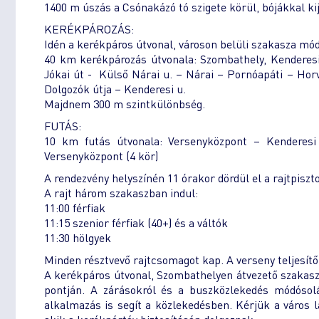
1400 m úszás a Csónakázó tó szigete körül, bójákkal ki
KERÉKPÁROZÁS:
Idén a kerékpáros útvonal, városon belüli szakasza mód
40 km kerékpározás útvonala: Szombathely, Kenderesi 
Jókai út - Külső Nárai u. – Nárai – Pornóapáti – Hor
Dolgozók útja – Kenderesi u.
Majdnem 300 m szintkülönbség.
FUTÁS:
10 km futás útvonala: Versenyközpont – Kenderes
Versenyközpont (4 kör)
A rendezvény helyszínén 11 órakor dördül el a rajtpiszto
A rajt három szakaszban indul:
11:00 férfiak
11:15 szenior férfiak (40+) és a váltók
11:30 hölgyek
Minden résztvevő rajtcsomagot kap. A verseny teljesít
A kerékpáros útvonal, Szombathelyen átvezető szakaszát 
pontján. A zárásokról és a buszközlekedés módósolá
alkalmazás is segít a közlekedésben. Kérjük a város l