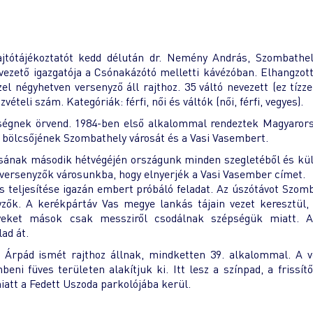
sajtótájékoztatót kedd délután dr. Nemény András, Szombath
ezető igazgatója a Csónakázótó melletti kávézóban. Elhangzott
el négyhetven versenyző áll rajthoz. 35 váltó nevezett (ez tízze
vételi szám. Kategóriák: férfi, női és váltók (női, férfi, vegyes).
ségnek örvend. 1984-ben első alkalommal rendeztek Magyaror
n bölcsőjének Szombathely városát és a Vasi Vasembert.
usának második hétvégéjén országunk minden szegletéből és kül
fi versenyzők városunkba, hogy elnyerjék a Vasi Vasember címet.
 teljesítése igazán embert próbáló feladat. Az úszótávot Szom
yzők. A kerékpártáv Vas megye lankás tájain vezet keresztül,
eket mások csak messziről csodálnak szépségük miatt. A
ad át.
i Árpád ismét rajthoz állnak, mindketten 39. alkalommal. A 
ni füves területen alakítjuk ki. Itt lesz a színpad, a frissít
iatt a Fedett Uszoda parkolójába kerül.