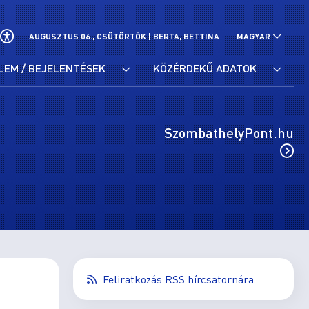
AUGUSZTUS 06., CSÜTÖRTÖK |
BERTA, BETTINA
MAGYAR
LEM / BEJELENTÉSEK
KÖZÉRDEKŰ ADATOK
SzombathelyPont.hu
Feliratkozás RSS hírcsatornára