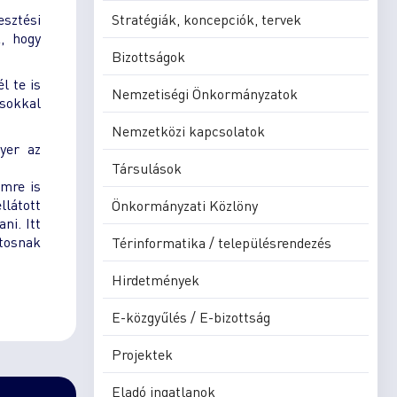
sztési
Stratégiák, koncepciók, tervek
, hogy
Bizottságok
l te is
Nemzetiségi Önkormányzatok
ásokkal
Nemzetközi kapcsolatok
yer az
Társulások
emre is
llátott
Önkormányzati Közlöny
ni. Itt
ntosnak
Térinformatika / településrendezés
Hirdetmények
E-közgyűlés / E-bizottság
Projektek
Eladó ingatlanok