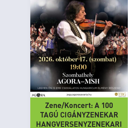
Zene/Koncert: A 100
TAGÚ CIGÁNYZENEKAR
HANGVERSENYZENEKARI