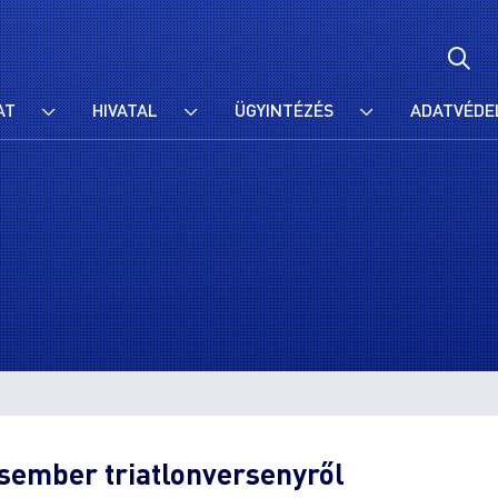
AT
HIVATAL
ÜGYINTÉZÉS
ADATVÉDE
asember triatlonversenyről