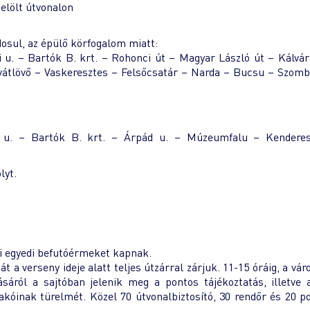
jelölt útvonalon
osul, az épülő körfogalom miatt:
u. – Bartók B. krt. – Rohonci út – Magyar László út – Kálvár
vátlövő – Vaskeresztes – Felsőcsatár – Narda – Bucsu – Szomb
i u. – Bartók B. krt. – Árpád u. – Múzeumfalu – Kenderes
lyt.
ői egyedi befutóérmeket kapnak.
a verseny ideje alatt teljes útzárral zárjuk. 11-15 óráig, a vár
sáról a sajtóban jelenik meg a pontos tájékoztatás, illetve
akóinak türelmét. Közel 70 útvonalbiztosító, 30 rendőr és 20 po