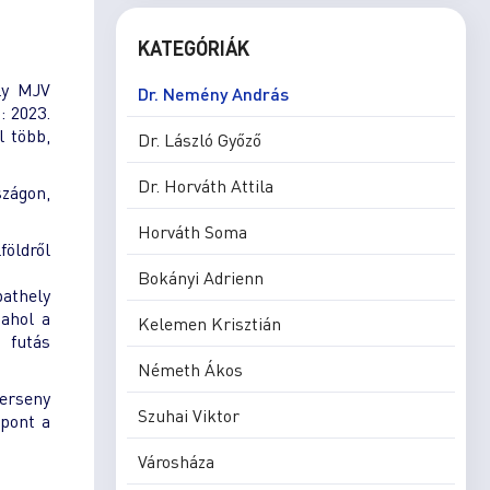
KATEGÓRIÁK
ely MJV
Dr. Nemény András
: 2023.
l több,
Dr. László Győző
Dr. Horváth Attila
szágon,
Horváth Soma
földről
Bokányi Adrienn
bathely
 ahol a
Kelemen Krisztián
 futás
Németh Ákos
verseny
Szuhai Viktor
őpont a
Városháza