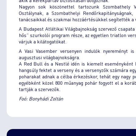
akik a kerékpártáv biztosításán dolgoznak.
Nagyon sok köszönettel tartozunk Szombathely Vá
Osztálynak, a Szombathelyi Rendőrkapitányságnak,
tanácsaikkal és szakmai hozzáértésükkel segítették a
A Budapest Atlétikai Világbajnokság szervező csapata 
hős” szurkolói program része, az egyetlen triatlon ver
várjuk a kilátogatókat.
A Vasi Vasember versenyen indulók nyereményt is 
augusztusi világbajnokságra.
A Red Bull és a Nestlé idén is kiemelt eseményként k
hangsúly fektet a verseny és a versenyzők számára egy
poharakat adnak a célba érkezéskor, tehát egy nagy po
egyébként közel 800 műanyag pohár fogyott el a koráb
tartják a szervezők.
Foó: Bonyhádi Zoltán