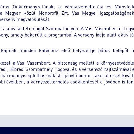
ros Önkormányzatának, a Városüzemeltetési és Városfejle
 a Magyar Közút Nonprofit Zrt. Vas Megyei Igazgatóságának
 verseny megvalósulását.
is képviselteti magát Szombathelyen. A Vasi Vasember a „Legyé
seny, amely bekerült a programba. A verseny ideje alatt aktivit
kapnak: minden kategória első helyezettje páros belépőt n
ezeli a Vasi Vasembert. A biztonság mellett a környezetvédel
edi, „Ébredj Szombathely” logóval és a versenyző rajtszámával e
hármennyiség felhasználást igénylő pontot sikerül ezzel kiválta
bi években, a környezetterhelés csökkentését a jövőben is fo