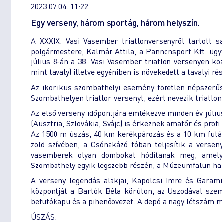
2023.07.04. 11:22
Egy verseny, három sportág, három helyszín.
A XXXIX. Vasi Vasember triatlonversenyről tartott 
polgármestere, Kalmár Attila, a Pannonsport Kft. ügyv
július 8-án a 38. Vasi Vasember triatlon versenyen köz
mint tavaly) illetve egyéniben is növekedett a tavalyi rész
Az ikonikus szombathelyi esemény töretlen népszerű
Szombathelyen triatlon versenyt, ezért nevezik triatlo
Az első verseny időpontjára emlékezve minden év júli
(Ausztria, Szlovákia, Svájc) is érkeznek amatőr és pro
Az 1500 m úszás, 40 km kerékpározás és a 10 km futás
zöld szívében, a Csónakázó tóban teljesítik a versen
vasemberek olyan dombokat hódítanak meg, amely
Szombathely egyik legszebb részén, a Múzeumfalun hal
A verseny legendás alakjai, Kapolcsi Imre és Garam
központját a Bartók Béla körúton, az Uszodával szembe
befutókapu és a pihenőövezet. A depó a nagy létszám m
ÚSZÁS: