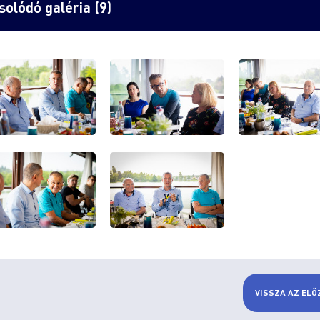
olódó galéria (9)
VISSZA AZ ELŐ