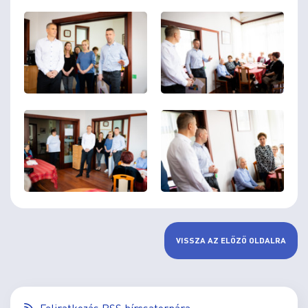
VISSZA AZ ELŐZŐ OLDALRA
Feliratkozás RSS hírcsatornára