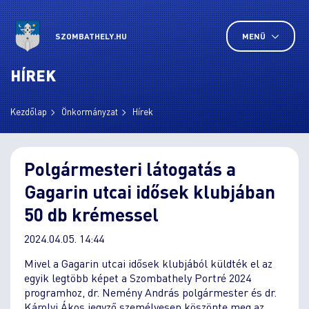
SZOMBATHELY.HU
MENÜ
HÍREK
Kezdőlap
Önkormányzat
Hírek
Polgármesteri látogatás a
Gagarin utcai idősek klubjában
50 db krémessel
2024.04.05. 14:44
Mivel a Gagarin utcai idősek klubjából küldték el az
egyik legtöbb képet a Szombathely Portré 2024
programhoz, dr. Nemény András polgármester és dr.
Károlyi Ákos jegyző személyesen köszönte meg az