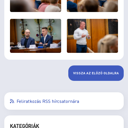
VISSZA AZ ELŐZŐ OLDALRA
Feliratkozás RSS hírcsatornára
KATEGÓRIÁK