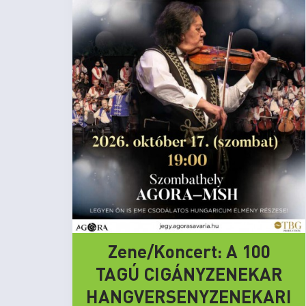
Zene/Koncert: A 100
TAGÚ CIGÁNYZENEKAR
HANGVERSENYZENEKARI