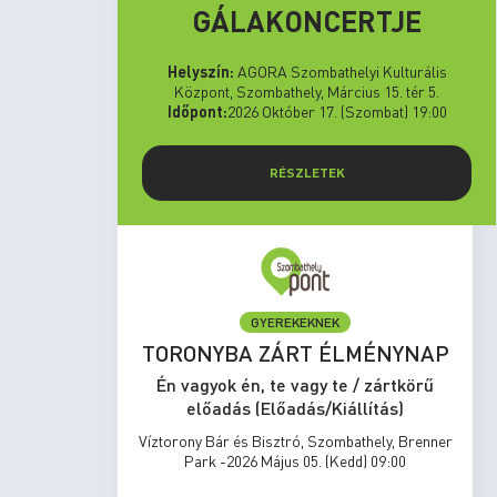
GÁLAKONCERTJE
Helyszín:
AGORA Szombathelyi Kulturális
Központ, Szombathely, Március 15. tér 5.
Időpont:
2026 Október 17. (Szombat) 19:00
RÉSZLETEK
GYEREKEKNEK
set Run
TORONYBA ZÁRT ÉLMÉNYNAP
rtkörű
Én vagyok én, te vagy te / zártkörű
s)
előadás (Előadás/Kiállítás)
zombathely,
Víztorony Bár és Bisztró, Szombathely, Brenner
17:00
Park -2026 Május 05. (Kedd) 09:00