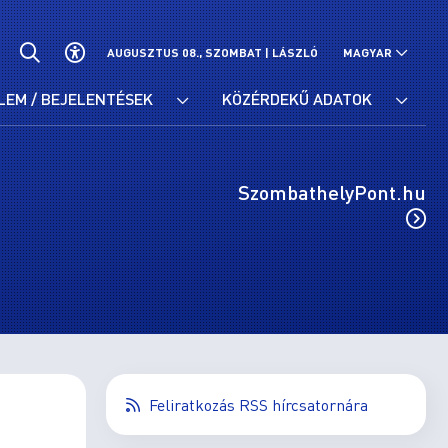
AUGUSZTUS 08., SZOMBAT |
LÁSZLÓ
MAGYAR
LEM / BEJELENTÉSEK
KÖZÉRDEKŰ ADATOK
SzombathelyPont.hu
Feliratkozás RSS hírcsatornára