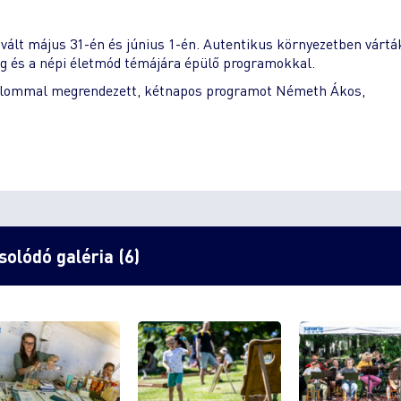
vált május 31-én és június 1-én. Autentikus környezetben vártá
ség és a népi életmód témájára épülő programokkal.
lkalommal megrendezett, kétnapos programot Németh Ákos,
olódó galéria (6)