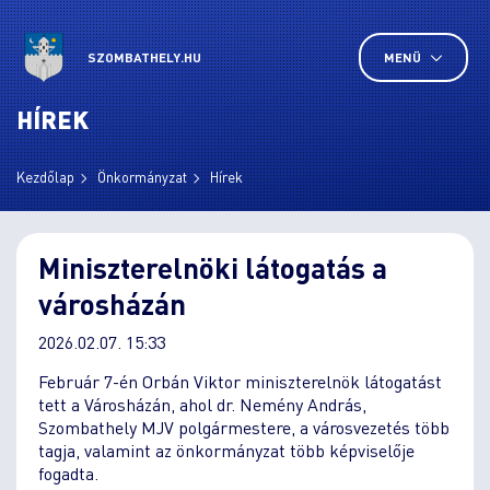
SZOMBATHELY.HU
MENÜ
HÍREK
Kezdőlap
Önkormányzat
Hírek
Miniszterelnöki látogatás a
városházán
2026.02.07. 15:33
Február 7-én Orbán Viktor miniszterelnök látogatást
tett a Városházán, ahol dr. Nemény András,
Szombathely MJV polgármestere, a városvezetés több
tagja, valamint az önkormányzat több képviselője
fogadta.