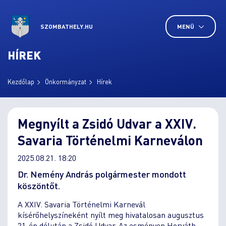
SZOMBATHELY.HU
MENÜ
HÍREK
Kezdőlap
Önkormányzat
Hírek
Megnyílt a Zsidó Udvar a XXIV.
Savaria Történelmi Karneválon
2025.08.21. 18:20
Dr. Nemény András polgármester mondott
köszöntőt.
A XXIV. Savaria Történelmi Karnevál
kísérőhelyszíneként nyílt meg hivatalosan augusztus
21-én délután a Zsidó Udvar. Az esményen Horváth