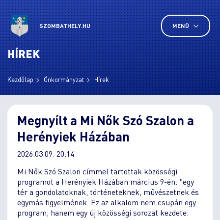
SZOMBATHELY.HU
MENÜ
HÍREK
Kezdőlap
Önkormányzat
Hírek
Megnyílt a Mi Nők Szó Szalon a
Herényiek Házában
2026.03.09. 20:14
Mi Nők Szó Szalon címmel tartottak közösségi
programot a Herényiek Házában március 9-én: "egy
tér a gondolatoknak, történeteknek, művészetnek és
egymás figyelmének. Ez az alkalom nem csupán egy
program, hanem egy új közösségi sorozat kezdete: